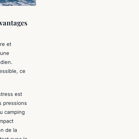
avantages
re et
 une
idien.
essible, ce
stress est
s pressions
du camping
impact
on de la