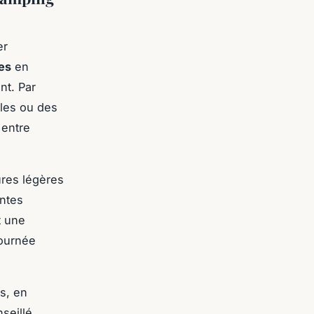
er
les
en
nt. Par
lles ou des
 entre
ures légères
ntes
t une
journée
ss, en
nseillé