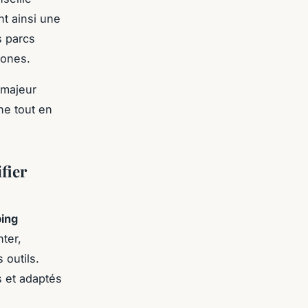
nt ainsi une
s parcs
zones.
 majeur
ne tout en
fier
ing
nter,
 outils.
 et adaptés