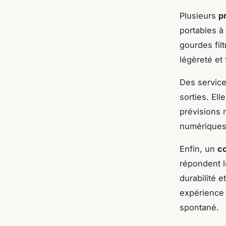
Plusieurs
p
portables à
gourdes filt
légèreté et 
Des service
sorties. El
prévisions 
numériques 
Enfin, un
co
répondent l
durabilité 
expérience 
spontané.