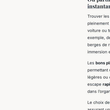
instanta
Trouver le
pleinement 
voiture ou 
exemple, de
berges de r
immersion et
Les
bons pl
permettant
légères ou 
escape
rap
dans l’organ
Le choix de 
assurant un 