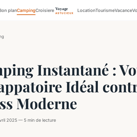
Bon plan
Camping
Croisiere
Location
Tourisme
Vacance
V
ng
ping Instantané : Vo
ppatoire Idéal contr
ess Moderne
ril 2025 — 5 min de lecture