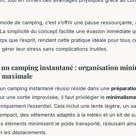
on, tout en offrant des avantages physiques grâce au con
mode de camping, c’est s’offrir une pause ressourçante, 
 La simplicité du concept facilite une évasion immédiate qu
rps que l’esprit, rendant cette pratique idéale pour tous 
 gérer leur stress sans complications inutiles.
 un camping instantané : organisation mini
té maximale
’un camping instantané réussi réside dans une
préparatio
ur une sortie improvisée, il faut privilégier le
minimalism
niquement l’essentiel. Cela inclut une tente légère, un s
mpact, des vêtements adaptés à la météo et un kit de s
s éléments minimisent le poids transporté, réduisant ainsi
ant les déplacements.