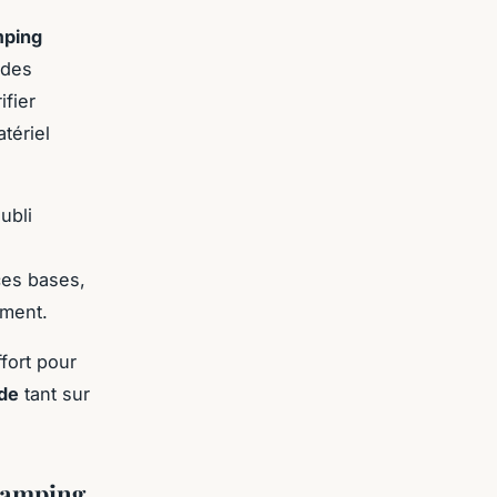
mping
 des
ifier
tériel
ubli
ces bases,
oment.
fort pour
ide
tant sur
 camping