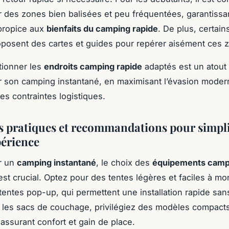
r des zones bien balisées et peu fréquentées, garantissa
 propice aux
bienfaits du camping rapide
. De plus, certain
oposent des cartes et guides pour repérer aisément ces 
ctionner les
endroits camping rapide
adaptés est un atout
r son camping instantané, en maximisant l’évasion moder
es contraintes logistiques.
s pratiques et recommandations pour simpli
périence
r un
camping instantané
, le choix des
équipements camp
st crucial. Optez pour des tentes légères et faciles à mo
entes pop-up, qui permettent une installation rapide sans
les sacs de couchage, privilégiez des modèles compacts
 assurant confort et gain de place.