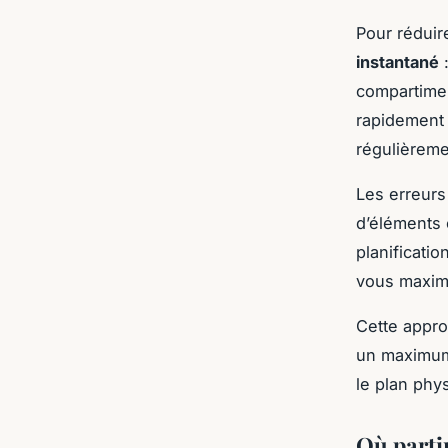
Pour réduir
instantané
:
compartimen
rapidement 
régulièreme
Les erreurs 
d’éléments 
planificati
vous maximi
Cette appro
un maximum 
le plan phy
Où parti