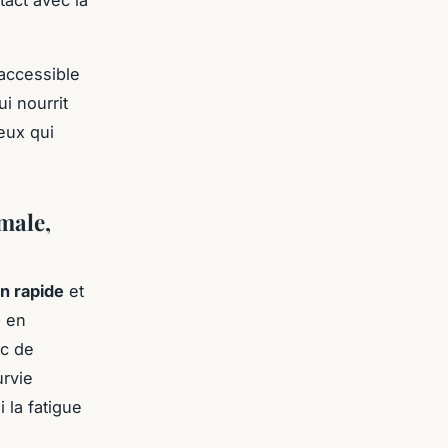
tact avec la
accessible
i nourrit
ceux qui
male,
n rapide
et
e
en
ac de
urvie
 la fatigue