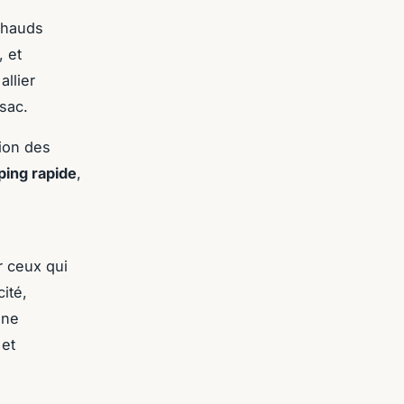
échauds
, et
allier
 sac.
tion des
ping rapide
,
r ceux qui
ité,
une
 et