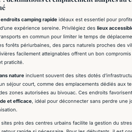
né
s
endroits camping rapide
idéaux est essentiel pour profit
d’une expérience sereine. Privilégiez des
lieux accessib
transports en commun pour limiter le temps de déplaceme
s forêts périurbaines, des parcs naturels proches des vi
ivières facilement atteignables offrent un bon compromis
 praticité.
ans nature
incluent souvent des sites dotés d’infrastruct
 un séjour court, comme des emplacements dédiés aux te
des zones autorisées au bivouac. Ces endroits favorisen
ide et efficace
, idéal pour déconnecter sans perdre une 
isation.
sites près des centres urbains facilite la gestion du stre
retour rapide si nécessaire. Pour les débutants, il est co