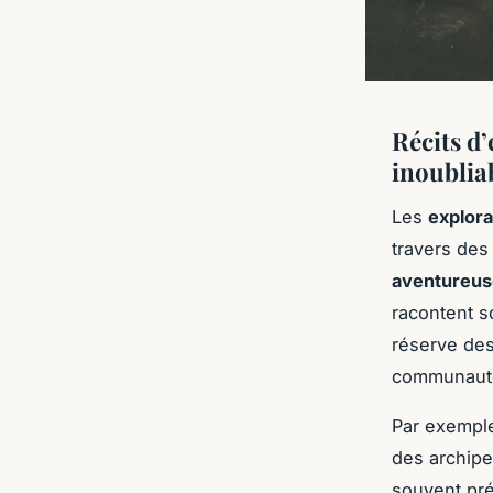
Récits d
inoubliab
Les
explora
travers des
aventureus
racontent s
réserve des
communauté
Par exemple
des archipe
souvent pré