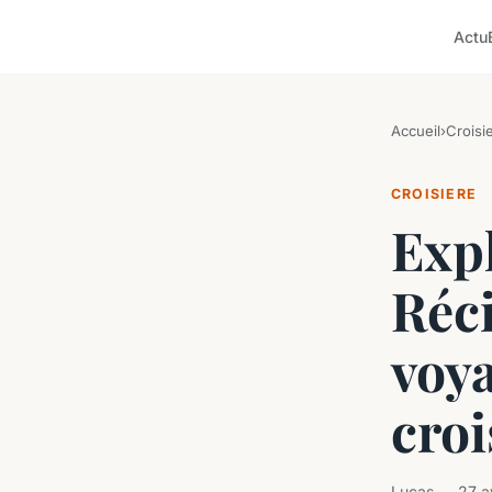
Actu
Accueil
›
Croisi
CROISIERE
Expl
Réci
voy
croi
Lucas — 27 av