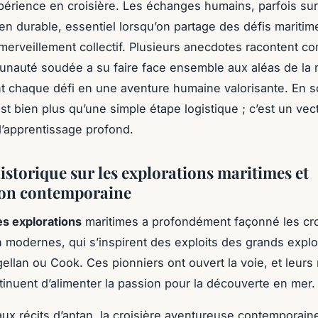
périence en croisière. Les échanges humains, parfois su
lien durable, essentiel lorsqu’on partage des défis mariti
émerveillement collectif. Plusieurs anecdotes racontent 
nauté soudée a su faire face ensemble aux aléas de la 
t chaque défi en une aventure humaine valorisante. En 
est bien plus qu’une simple étape logistique ; c’est un vec
d’apprentissage profond.
istorique sur les explorations maritimes et
ion contemporaine
es explorations
maritimes a profondément façonné les cro
n modernes, qui s’inspirent des exploits des grands explo
lan ou Cook. Ces pionniers ont ouvert la voie, et leurs 
inuent d’alimenter la passion pour la découverte en mer.
x récits d’antan, la croisière aventureuse contemporaine