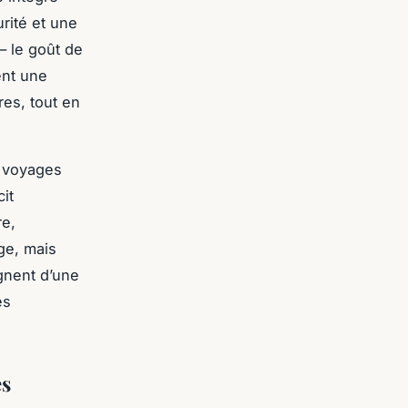
rité et une
— le goût de
ent une
res, tout en
s voyages
it
re,
ge, mais
gnent d’une
es
es