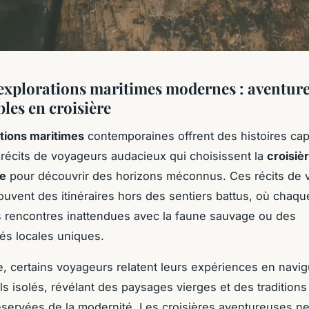
’explorations maritimes modernes : aventur
les en croisière
tions maritimes
contemporaines offrent des histoires cap
 récits de voyageurs audacieux qui choisissent la
croisiè
e
pour découvrir des horizons méconnus. Ces récits de
ouvent des itinéraires hors des sentiers battus, où chaqu
 rencontres inattendues avec la faune sauvage ou des
s locales uniques.
, certains voyageurs relatent leurs expériences en navig
ls isolés, révélant des paysages vierges et des traditions 
servées de la modernité. Les croisières aventureuses ne