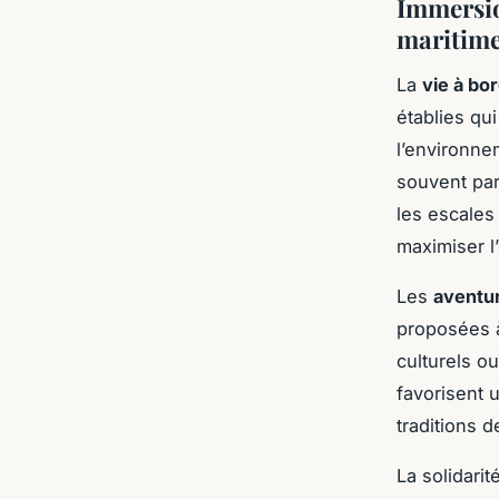
Immersio
maritim
La
vie à bo
établies qu
l’environne
souvent par
les escales
maximiser l
Les
aventu
proposées à
culturels o
favorisent 
traditions d
La solidari