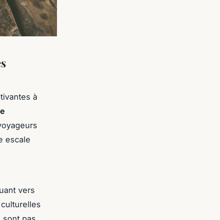
es
tivantes à
re
 voyageurs
e escale
uant vers
culturelles
 sont pas