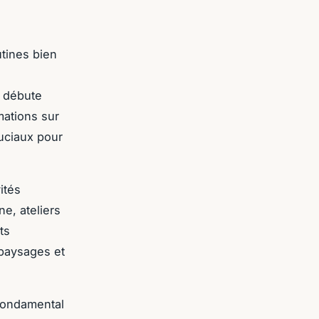
utines bien
e débute
mations sur
uciaux pour
ités
e, ateliers
ts
 paysages et
 fondamental