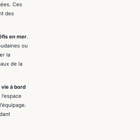
tées. Ces
nt des
éfis en mer
.
oudaines ou
er la
aux de la
 vie à bord
 l’espace
l’équipage.
dant