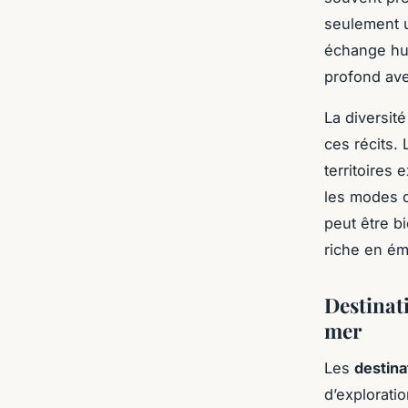
seulement u
échange hu
profond ave
La diversité
ces récits.
territoires
les modes d
peut être b
riche en ém
Destinat
mer
Les
destina
d’explorati