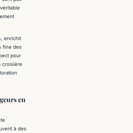
véritable
gement
, enrichit
 fine des
spect pour
 croisière
loration
ageurs en
ête
uvent à des