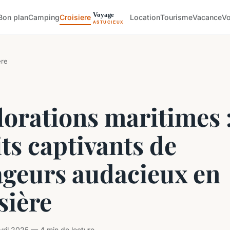
Bon plan
Camping
Croisiere
Location
Tourisme
Vacance
V
ere
orations maritimes 
ts captivants de
ageurs audacieux en
sière
ril 2025 — 4 min de lecture