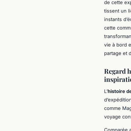
de cette ex
tissent un 
instants d’
cette commu
transforman
vie à bord 
partage et 
Regard h
inspirat
L’
histoire d
d’expéditio
comme Magel
voyage cont
Comparée au