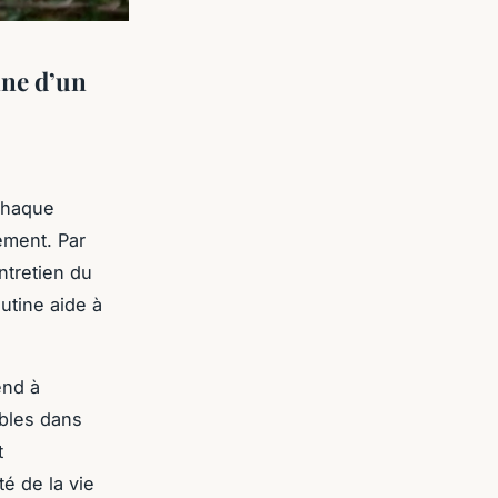
nne d’un
Chaque
lement. Par
ntretien du
utine aide à
end à
ibles dans
t
té de la vie