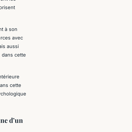
orisent
nt à son
urces avec
is aussi
x dans cette
ntérieure
ans cette
ychologique
nne d’un