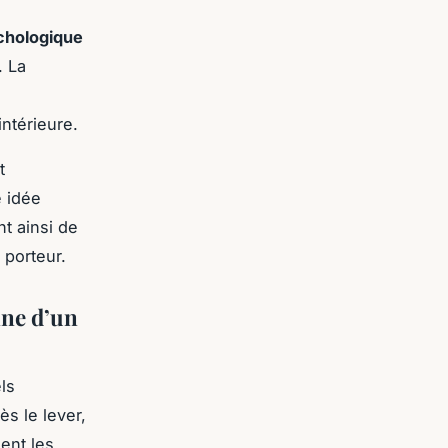
chologique
. La
intérieure.
t
e idée
nt ainsi de
porteur.
nne d’un
ls
ès le lever,
ent les