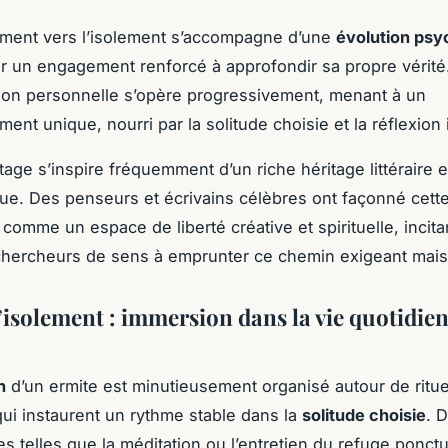
ment vers l’isolement s’accompagne d’une
évolution psy
 un engagement renforcé à approfondir sa propre vérité
ion personnelle s’opère progressivement, menant à un
nt unique, nourri par la solitude choisie et la réflexion 
itage s’inspire fréquemment d’un riche héritage littéraire e
ue. Des penseurs et écrivains célèbres ont façonné cett
comme un espace de liberté créative et spirituelle, incita
hercheurs de sens à emprunter ce chemin exigeant mais 
l’isolement : immersion dans la vie quotidie
n
d’un ermite est minutieusement organisé autour de ritue
qui instaurent un rythme stable dans la
solitude choisie
. D
es telles que la méditation ou l’entretien du refuge ponctu