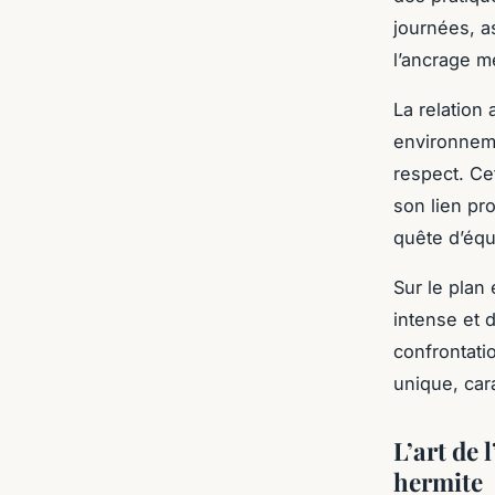
journées, as
l’ancrage m
La relation
environneme
respect. Ce
son lien pr
quête d’équi
Sur le plan
intense et 
confrontati
unique, car
L’art de 
hermite