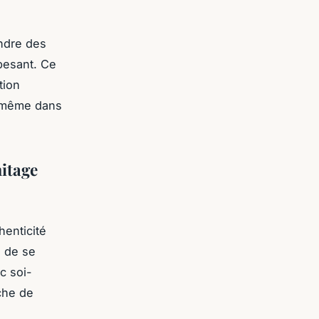
ndre des
pesant. Ce
tion
, même dans
mitage
henticité
d de se
c soi-
che de