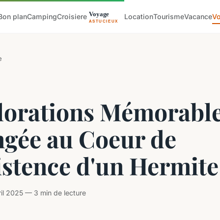
Bon plan
Camping
Croisiere
Location
Tourisme
Vacance
V
e
lorations Mémorable
ngée au Coeur de
istence d'un Hermite
ril 2025 — 3 min de lecture