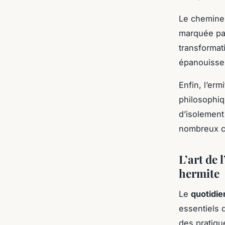
Le chemine
marquée par
transformat
épanouisseme
Enfin, l’erm
philosophiq
d’isolement 
nombreux c
L’art de 
hermite
Le
quotidie
essentiels 
des pratiqu