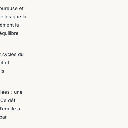
goureuse et
elles que la
dément la
équilibre
x cycles du
ct et
is
lées : une
 Ce défi
’ermite à
par