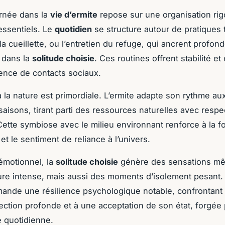
rnée dans la
vie d’ermite
repose sur une organisation ri
 essentiels. Le
quotidien
se structure autour de pratiques t
la cueillette, ou l’entretien du refuge, qui ancrent profon
 dans la
solitude choisie
. Ces routines offrent stabilité et 
sence de contacts sociaux.
 à la nature est primordiale. L’ermite adapte son rythme au
saisons, tirant parti des ressources naturelles avec respe
ette symbiose avec le milieu environnant renforce à la fo
et le sentiment de reliance à l’univers.
 émotionnel, la
solitude choisie
génère des sensations mê
eure intense, mais aussi des moments d’isolement pesant.
ande une résilience psychologique notable, confrontant l
ection profonde et à une acceptation de son état, forgée 
e quotidienne.