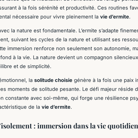
surant à la fois sérénité et productivité. Ces routines fav
ental nécessaire pour vivre pleinement la
vie d’ermite
.
 avec la nature est fondamentale. L’ermite s’adapte fineme
nt, suivant les cycles de la nature et utilisant ses resso
tte immersion renforce non seulement son autonomie, ma
ofond à la vie. La nature devient un compagnon silencieu
libre et de simplicité.
 émotionnel, la
solitude choisie
génère à la fois une paix i
des moments de solitude pesante. Le défi majeur réside d
on constante avec soi-même, qui forge une résilience ps
actéristique de la
vie d’ermite
.
l’isolement : immersion dans la vie quotidie