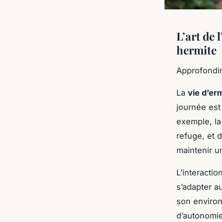
L’art de 
hermite
Approfondi
La
vie d’er
journée est 
exemple, la
refuge, et 
maintenir u
L’interacti
s’adapter a
son environ
d’autonomie 