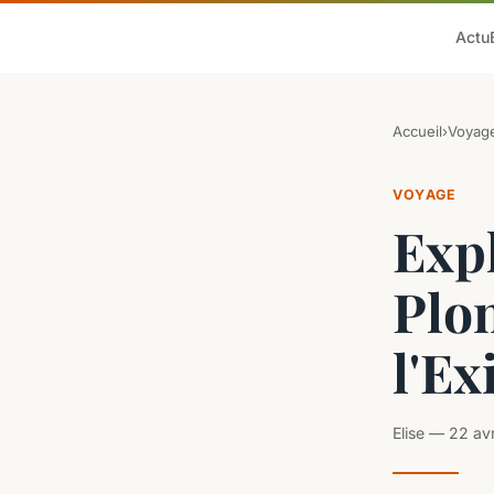
Actu
Accueil
›
Voyag
VOYAGE
Exp
Plo
l'Ex
Elise — 22 av