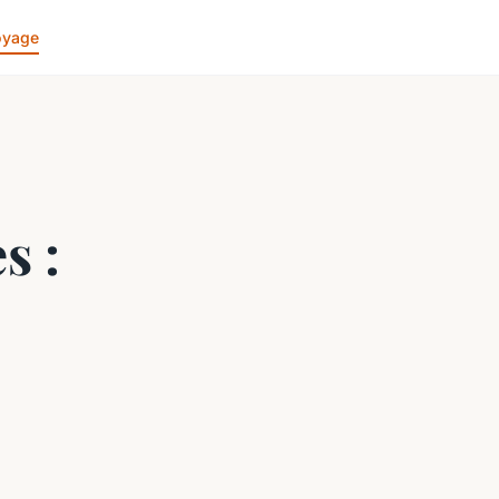
oyage
s :