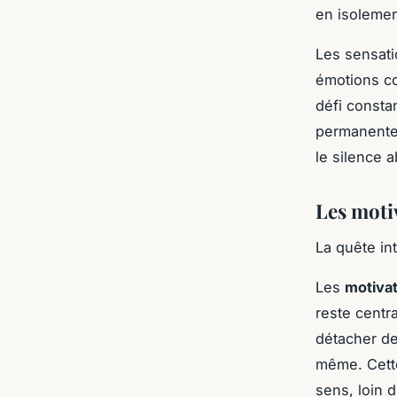
en isolemen
Les sensati
émotions co
défi consta
permanente
le silence a
Les moti
La quête i
Les
motivat
reste centr
détacher de
même. Cet
sens, loin