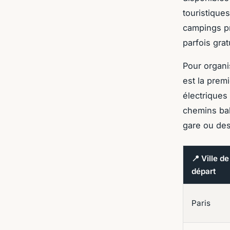
touristique
campings pr
parfois gratu
Pour organi
est la premi
électriques 
chemins bal
gare ou des
📍 Ville de
départ
Paris