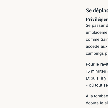
Se déplac
Privilégie
Se passer d
emplacement
comme Saint
accède aux 
campings pr
Pour le rav
15 minutes à
Et puis, il
- où tout se
À la tombée
écoute le si