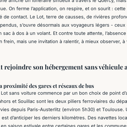
ne affiche un itinéraire sinueux à travers le Quercy, mai
ue. On ferme l’application, on respire, et on sourit : cette 
lé de contact. Le Lot, terre de causses, de rivières profo
spendus, s’ouvre désormais aux voyageurs légers - ceux 
 sac à dos à un volant. Et contre toute attente, l’absence
n frein, mais une invitation à ralentir, à mieux observer, à
rejoindre son hébergement sans véhicule 
la proximité des gares et réseaux de bus
e Lot sans voiture commence par un bon choix de point d’a
hors et Souillac sont les deux piliers ferroviaires du dép
vies depuis Paris-Austerlitz (environ 5h30) et Toulouse. 
é est d’anticiper les derniers kilomètres. Des navettes loc
 en saison estivale entre certaines gares et les commune