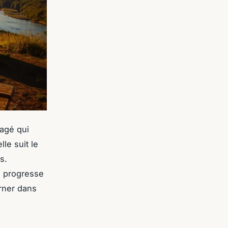
nagé qui
le suit le
s.
n progresse
urner dans