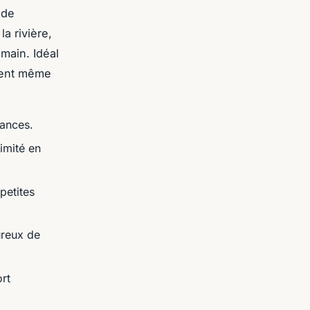
 de
a rivière,
main. Idéal
osent même
tances.
limité en
petites
ureux de
rt