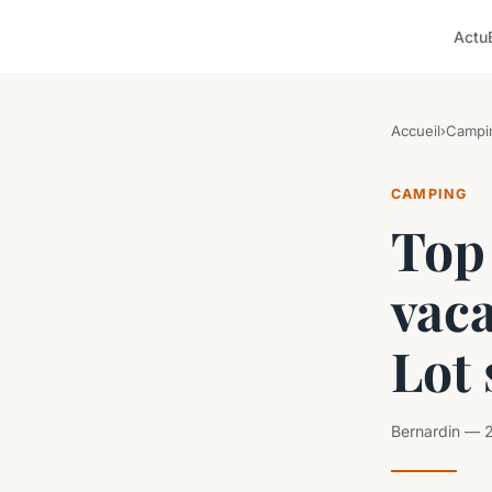
Actu
Accueil
›
Campi
CAMPING
Top 
vac
Lot 
Bernardin — 