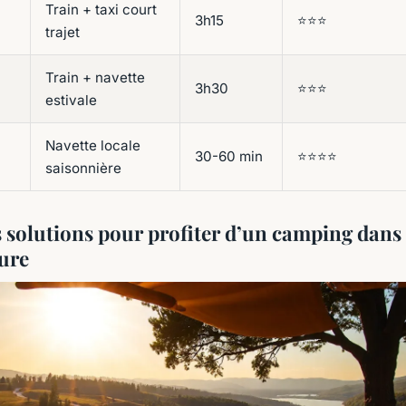
Train + taxi court
3h15
⭐⭐⭐
trajet
Train + navette
3h30
⭐⭐⭐
estivale
Navette locale
30-60 min
⭐⭐⭐⭐
saisonnière
s solutions pour profiter d’un camping dans 
ture