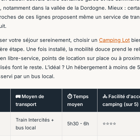
s, notamment dans la vallée de la Dordogne. Mieux : certa
oches de ces lignes proposent même un service de trans
it.
ser votre séjour sereinement, choisir un
Camping Lot
bie
ère étape. Une fois installé, la mobilité douce prend le rel
en libre-service, points de location sur place ou à proximi
isés font le reste. L’idéal ? Un hébergement à moins de 
servi par un bus local.
🚌 Moyen de
⏱ Temps
🚴 Facilité d'ac
transport
moyen
camping (sur 5)
Train Intercités +
5h30 - 6h
⭐⭐⭐⭐
bus local