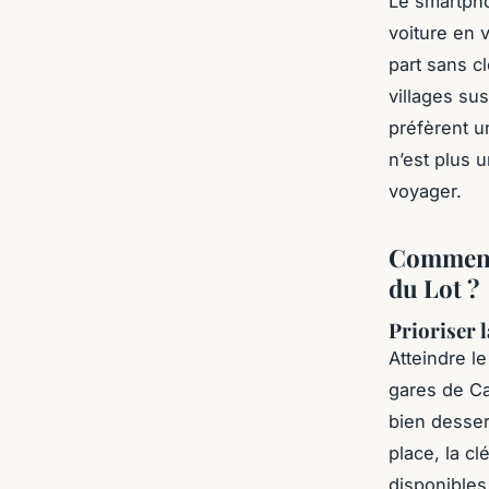
Le smartpho
voiture en v
part sans c
villages su
préfèrent un
n’est plus u
voyager.
Comment 
du Lot ?
Prioriser 
Atteindre l
gares de Ca
bien desser
place, la cl
disponibles