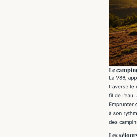
Le camping 
La V86, app
traverse le
fil de l’ea
Emprunter c
à son rythm
des camping
Les séjours