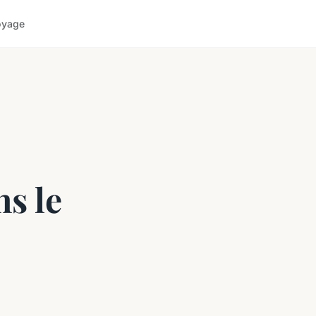
oyage
s le