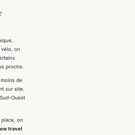
e
pique,
 vélo, on
ertains
us proche.
à moins de
t sur site.
u Sud-Ouest
 place, on
low travel