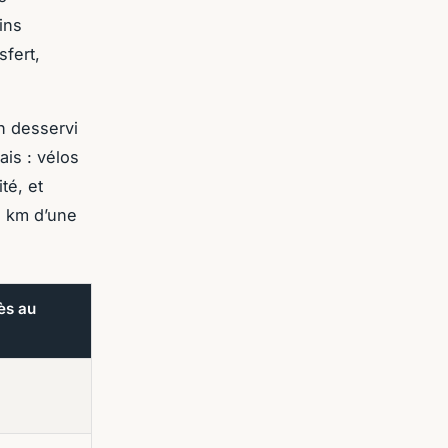
ins
fert,
n desservi
ais : vélos
té, et
5 km d’une
cès au