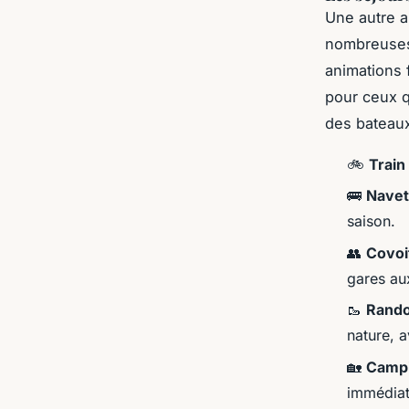
Une autre a
nombreuses 
animations 
pour ceux q
des bateaux
🚲
Train
🚌
Navet
saison.
👥
Covoi
gares au
🥾
Rando
nature, a
🏡
Campi
immédiat