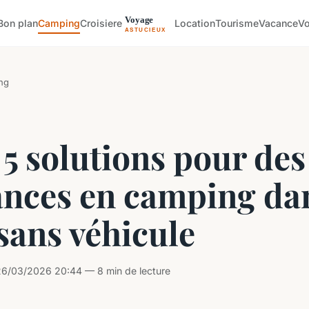
Bon plan
Camping
Croisiere
Location
Tourisme
Vacance
V
ng
5 solutions pour des
ances en camping dan
sans véhicule
26/03/2026 20:44 — 8 min de lecture