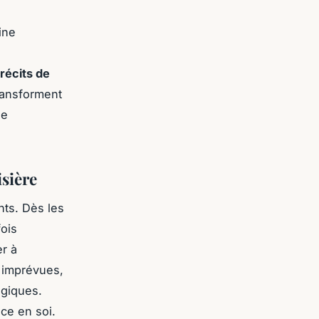
ine
récits de
ransforment
ne
isière
nts. Dès les
fois
er à
s imprévues,
ogiques.
ce en soi.