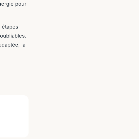
nergie pour
s étapes
oubliables.
daptée, la