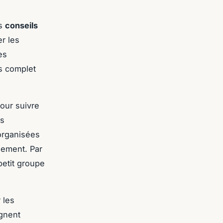
es
conseils
er les
es
is complet
pour suivre
es
 organisées
olement. Par
petit groupe
 les
ignent