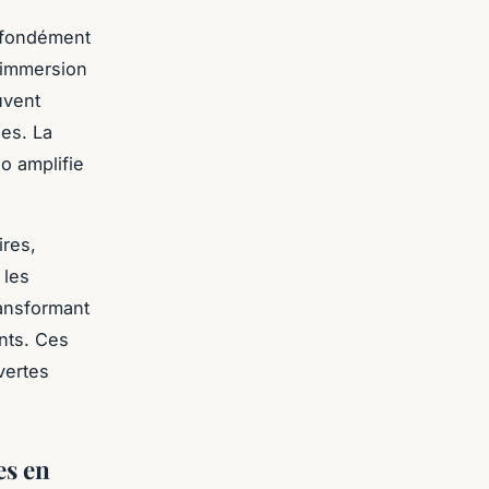
ofondément
 immersion
uvent
les. La
o amplifie
ires,
 les
ransformant
ants. Ces
vertes
es en