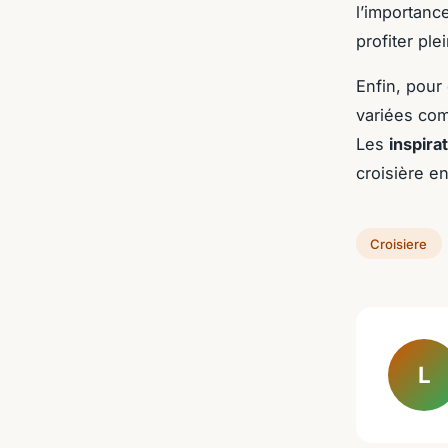
l’importanc
profiter pl
Enfin, pour
variées com
Les
inspira
croisière e
Croisiere
L