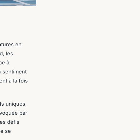
ntures en
d, les
ce à
n sentiment
nt à la fois
ts uniques,
ovoquée par
es défis
de se