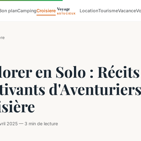
Bon plan
Camping
Croisiere
Location
Tourisme
Vacance
V
ere
orer en Solo : Récits
ivants d'Aventuriers
sière
ril 2025 — 3 min de lecture