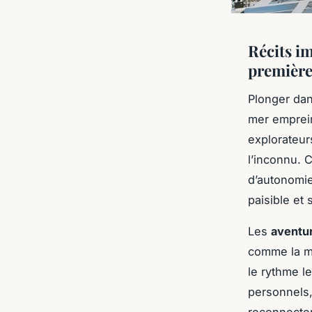
Récits im
première
Plonger da
mer emprein
explorateur
l’inconnu. 
d’autonomie
paisible et 
Les
aventu
comme la ma
le rythme l
personnels,