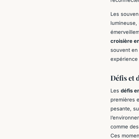
reconnecter
Les souveni
lumineuse,
émerveille
croisière e
souvent en 
expérience
Défis et 
Les
défis e
premières e
pesante, su
l’environne
comme des m
Ces moments