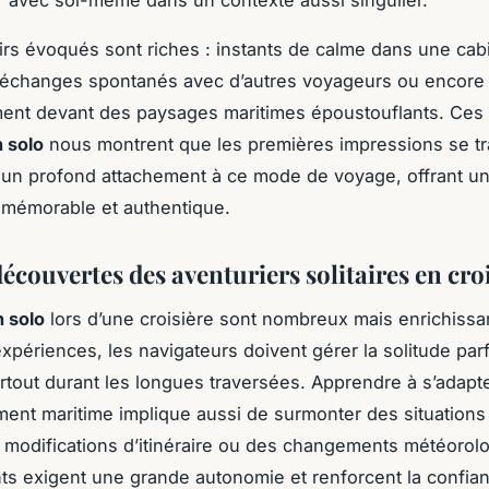
 avec soi-même dans un contexte aussi singulier.
rs évoqués sont riches : instants de calme dans une cab
 échanges spontanés avec d’autres voyageurs ou encore
ment devant des paysages maritimes époustouflants. Ces
n solo
nous montrent que les premières impressions se t
un profond attachement à ce mode de voyage, offrant u
 mémorable et authentique.
découvertes des aventuriers solitaires en cro
n solo
lors d’une croisière sont nombreux mais enrichissa
xpériences, les navigateurs doivent gérer la solitude par
rtout durant les longues traversées. Apprendre à s’adapt
ment maritime implique aussi de surmonter des situation
odifications d’itinéraire ou des changements météorol
 exigent une grande autonomie et renforcent la confian