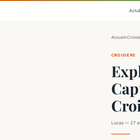
Actu
Accueil
›
Croisi
CROISIERE
Expl
Capt
Croi
Lucas — 27 av